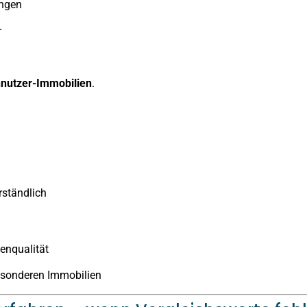
ngen
r
nnutzer-Immobilien
.
rständlich
enqualität
esonderen Immobilien