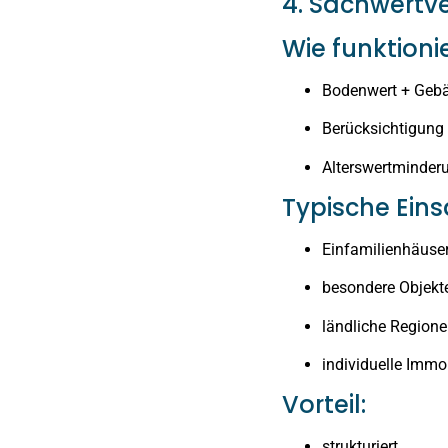
4. Sachwertv
Wie funktioni
Bodenwert + Geb
Berücksichtigung
Alterswertminder
Typische Eins
Einfamilienhäuse
besondere Objekt
ländliche Region
individuelle Immo
Vorteil:
strukturiert