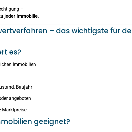
echtigung –
zu jeder Immobilie
.
wertverfahren – das wichtigste für d
ert es?
lichen Immobilien
ustand, Baujahr
 oder angeboten
e Marktpreise.
mmobilien geeignet?