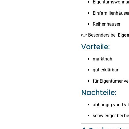
Eigentumswohnu
Einfamilienhäuse
Reihenhäuser
👉 Besonders bei
Eige
Vorteile:
marktnah
gut erklärbar
für Eigentümer ve
Nachteile:
abhängig von Dat
schwieriger bei b