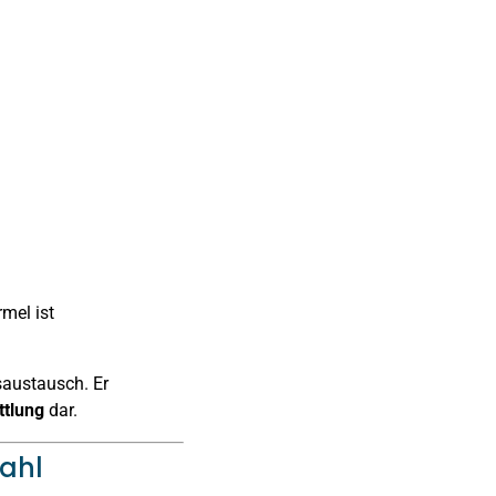
rmel ist
saustausch. Er
ttlung
dar.
Zahl