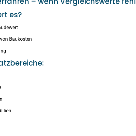
erfahren – wenn Vergleichswerte feh
ert es?
äudewert
 von Baukosten
ung
atzbereiche:
r
e
en
bilien